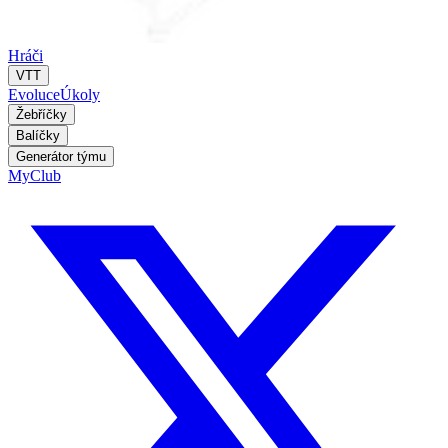
Hráči
VTT
Evoluce
Úkoly
Žebříčky
Balíčky
Generátor týmu
MyClub