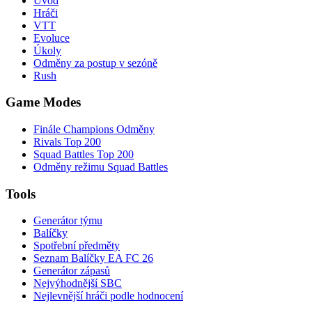
Úvod
Hráči
VTT
Evoluce
Úkoly
Odměny za postup v sezóně
Rush
Game Modes
Finále Champions Odměny
Rivals Top 200
Squad Battles Top 200
Odměny režimu Squad Battles
Tools
Generátor týmu
Balíčky
Spotřební předměty
Seznam Balíčky EA FC 26
Generátor zápasů
Nejvýhodnější SBC
Nejlevnější hráči podle hodnocení