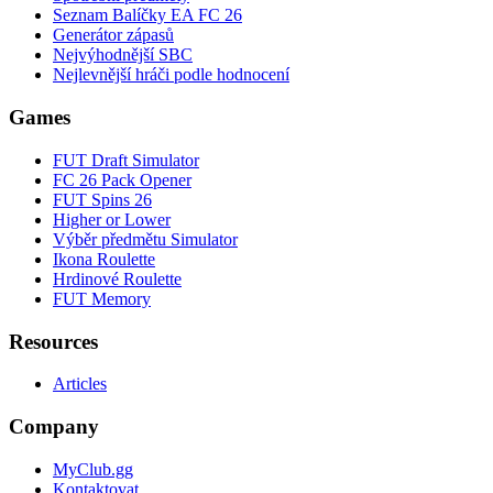
Seznam Balíčky EA FC 26
Generátor zápasů
Nejvýhodnější SBC
Nejlevnější hráči podle hodnocení
Games
FUT Draft Simulator
FC 26 Pack Opener
FUT Spins 26
Higher or Lower
Výběr předmětu Simulator
Ikona Roulette
Hrdinové Roulette
FUT Memory
Resources
Articles
Company
MyClub.gg
Kontaktovat