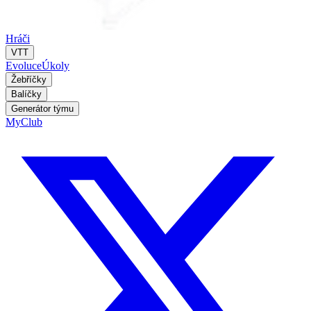
Hráči
VTT
Evoluce
Úkoly
Žebříčky
Balíčky
Generátor týmu
MyClub