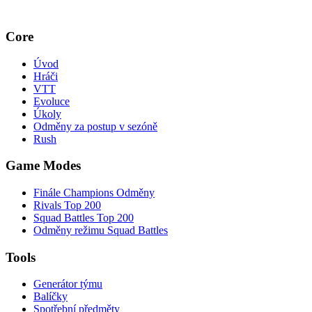
Core
Úvod
Hráči
VTT
Evoluce
Úkoly
Odměny za postup v sezóně
Rush
Game Modes
Finále Champions Odměny
Rivals Top 200
Squad Battles Top 200
Odměny režimu Squad Battles
Tools
Generátor týmu
Balíčky
Spotřební předměty