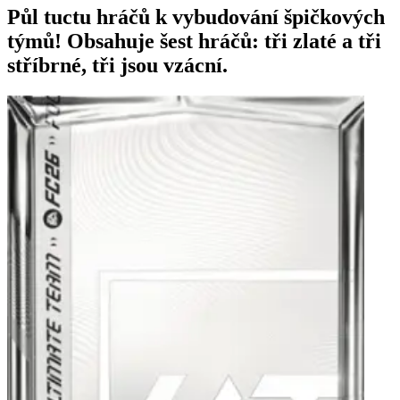
Půl tuctu hráčů k vybudování špičkových
týmů! Obsahuje šest hráčů: tři zlaté a tři
stříbrné, tři jsou vzácní.