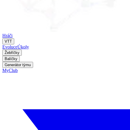
Hráči
VTT
Evoluce
Úkoly
Žebříčky
Balíčky
Generátor týmu
MyClub