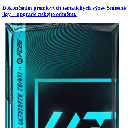
Dokončením prémiových tematických výzev Smíšené
ligy – upgrade získejte odměnu.