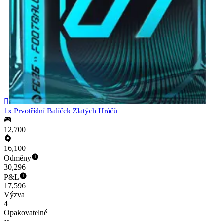

1x Prvotřídní Balíček Zlatých Hráčů
12,700
16,100
Odměny
30,296
P&L
17,596
Výzva
4
Opakovatelné