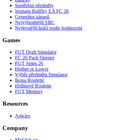
Spotřební předměty
Seznam Balíčky EA FC 26
Generátor zápasů
Nejvýhodnější SBC
Nejlevnější hráči podle hodnocení
Games
FUT Draft Simulator
FC 26 Pack Opener
FUT Spins 26
Higher or Lower
Výběr předmětu Simulator
Ikona Roulette
Hrdinové Roulette
FUT Memory
Resources
Articles
Company
MyClub.gg