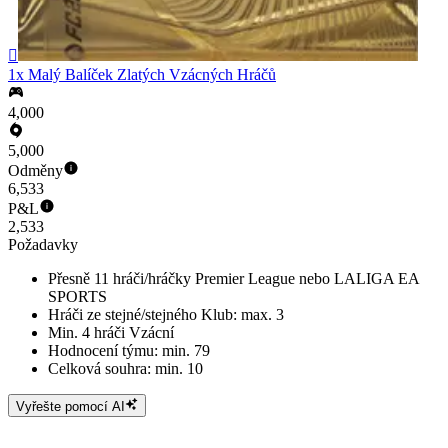

1x Malý Balíček Zlatých Vzácných Hráčů
4,000
5,000
Odměny
6,533
P&L
2,533
Požadavky
Přesně 11 hráči/hráčky Premier League nebo LALIGA EA
SPORTS
Hráči ze stejné/stejného Klub: max. 3
Min. 4 hráči Vzácní
Hodnocení týmu: min. 79
Celková souhra: min. 10
Vyřešte pomocí AI