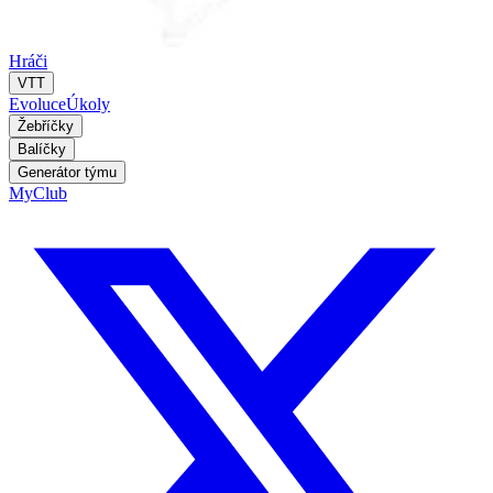
Hráči
VTT
Evoluce
Úkoly
Žebříčky
Balíčky
Generátor týmu
MyClub