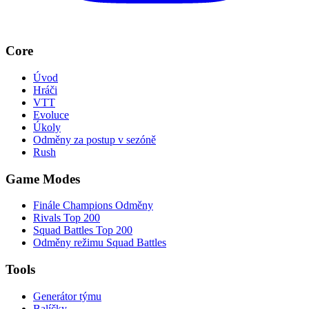
Core
Úvod
Hráči
VTT
Evoluce
Úkoly
Odměny za postup v sezóně
Rush
Game Modes
Finále Champions Odměny
Rivals Top 200
Squad Battles Top 200
Odměny režimu Squad Battles
Tools
Generátor týmu
Balíčky