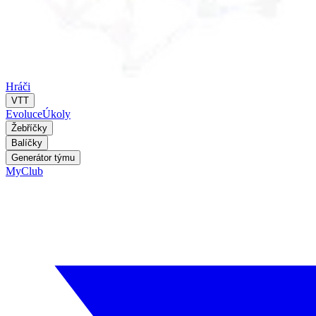
Hráči
VTT
Evoluce
Úkoly
Žebříčky
Balíčky
Generátor týmu
MyClub