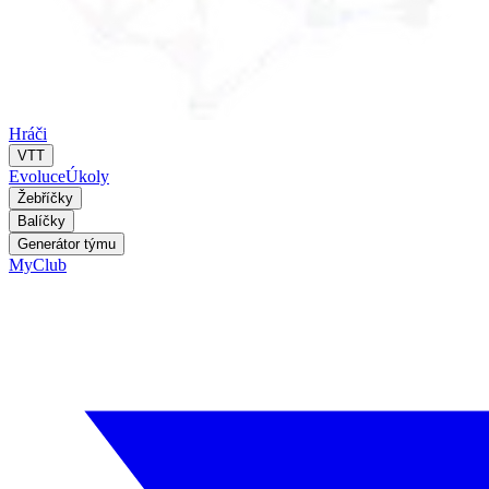
Hráči
VTT
Evoluce
Úkoly
Žebříčky
Balíčky
Generátor týmu
MyClub