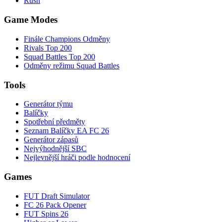
Rush
Game Modes
Finále Champions Odměny
Rivals Top 200
Squad Battles Top 200
Odměny režimu Squad Battles
Tools
Generátor týmu
Balíčky
Spotřební předměty
Seznam Balíčky EA FC 26
Generátor zápasů
Nejvýhodnější SBC
Nejlevnější hráči podle hodnocení
Games
FUT Draft Simulator
FC 26 Pack Opener
FUT Spins 26