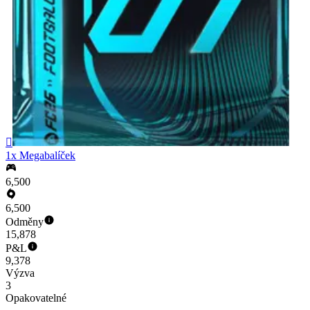

1x Megabalíček
6,500
6,500
Odměny
15,878
P&L
9,378
Výzva
3
Opakovatelné