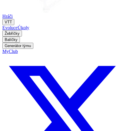
Hráči
VTT
Evoluce
Úkoly
Žebříčky
Balíčky
Generátor týmu
MyClub