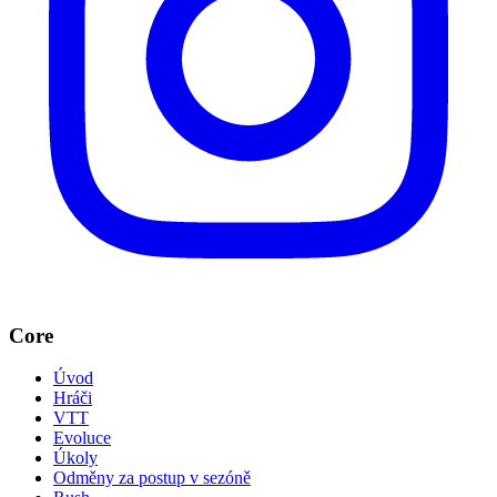
Core
Úvod
Hráči
VTT
Evoluce
Úkoly
Odměny za postup v sezóně