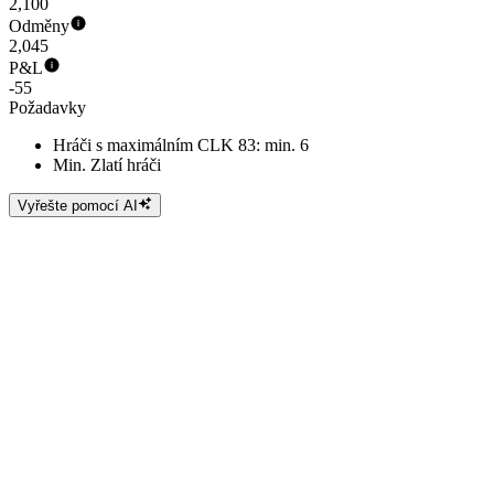
2,100
Odměny
2,045
P&L
-55
Požadavky
Hráči s maximálním CLK 83: min. 6
Min. Zlatí hráči
Vyřešte pomocí AI