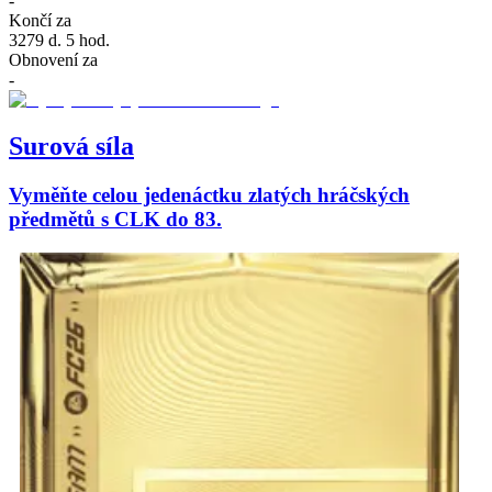
-
Končí za
3279 d. 5 hod.
Obnovení za
-
Surová síla
Vyměňte celou jedenáctku zlatých hráčských
předmětů s CLK do 83.