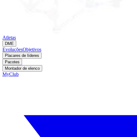
Atletas
DME
Evoluções
Objetivos
Placares de líderes
Pacotes
Montador de elenco
MyClub