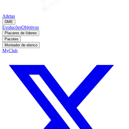
Atletas
DME
Evoluções
Objetivos
Placares de líderes
Pacotes
Montador de elenco
MyClub