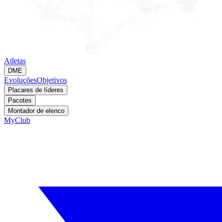
Atletas
DME
Evoluções
Objetivos
Placares de líderes
Pacotes
Montador de elenco
MyClub