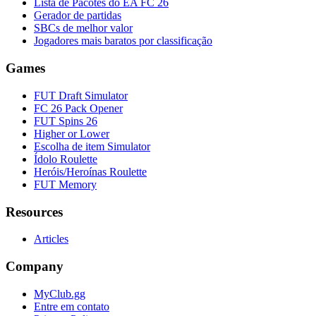
Lista de Pacotes do EA FC 26
Gerador de partidas
SBCs de melhor valor
Jogadores mais baratos por classificação
Games
FUT Draft Simulator
FC 26 Pack Opener
FUT Spins 26
Higher or Lower
Escolha de item Simulator
Ídolo Roulette
Heróis/Heroínas Roulette
FUT Memory
Resources
Articles
Company
MyClub.gg
Entre em contato