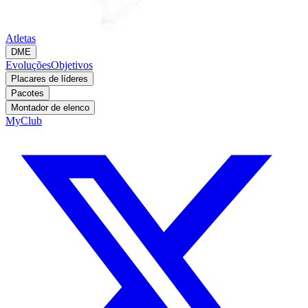
Atletas
DME
Evoluções
Objetivos
Placares de líderes
Pacotes
Montador de elenco
MyClub