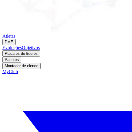
Atletas
DME
Evoluções
Objetivos
Placares de líderes
Pacotes
Montador de elenco
MyClub