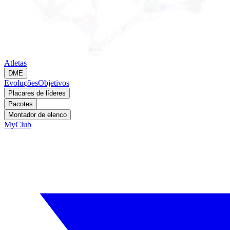
Atletas
DME
Evoluções
Objetivos
Placares de líderes
Pacotes
Montador de elenco
MyClub