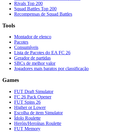
Rivals Top 200
Squad Battles Top 200
Recompensas de Squad Battles
Tools
Montador de elenco
Pacotes
Consumíveis
Lista de Pacotes do EA FC 26
Gerador de partidas
SBCs de melhor valor
Jogadores mais baratos por classificação
Games
FUT Draft Simulator
FC 26 Pack Opener
FUT Spins 26
Higher or Lower
Escolha de item Simulator
Ídolo Roulette
Heróis/Heroínas Roulette
FUT Memory