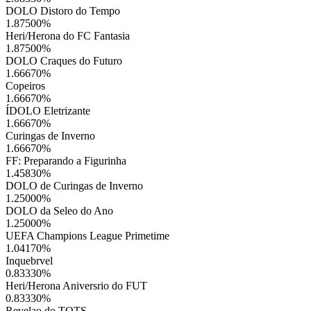
DOLO Distoro do Tempo
1.87500
%
Heri/Herona do FC Fantasia
1.87500
%
DOLO Craques do Futuro
1.66670
%
Copeiros
1.66670
%
ÍDOLO Eletrizante
1.66670
%
Curingas de Inverno
1.66670
%
FF: Preparando a Figurinha
1.45830
%
DOLO de Curingas de Inverno
1.25000
%
DOLO da Seleo do Ano
1.25000
%
UEFA Champions League Primetime
1.04170
%
Inquebrvel
0.83330
%
Heri/Herona Aniversrio do FUT
0.83330
%
Revelao do TOTS