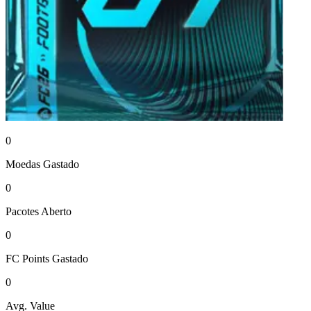
0
Moedas
Gastado
0
Pacotes
Aberto
0
FC Points
Gastado
0
Avg. Value