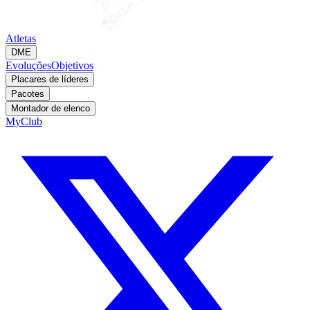
Atletas
DME
Evoluções
Objetivos
Placares de líderes
Pacotes
Montador de elenco
MyClub