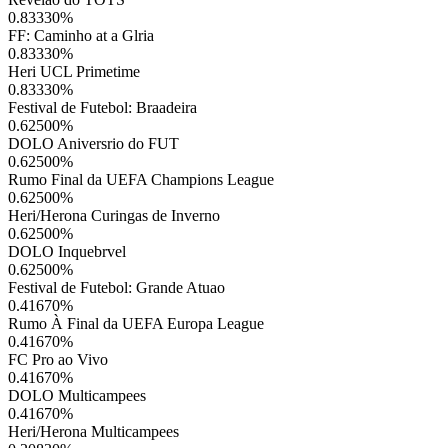
0.83330
%
FF: Caminho at a Glria
0.83330
%
Heri UCL Primetime
0.83330
%
Festival de Futebol: Braadeira
0.62500
%
DOLO Aniversrio do FUT
0.62500
%
Rumo Final da UEFA Champions League
0.62500
%
Heri/Herona Curingas de Inverno
0.62500
%
DOLO Inquebrvel
0.62500
%
Festival de Futebol: Grande Atuao
0.41670
%
Rumo À Final da UEFA Europa League
0.41670
%
FC Pro ao Vivo
0.41670
%
DOLO Multicampees
0.41670
%
Heri/Herona Multicampees