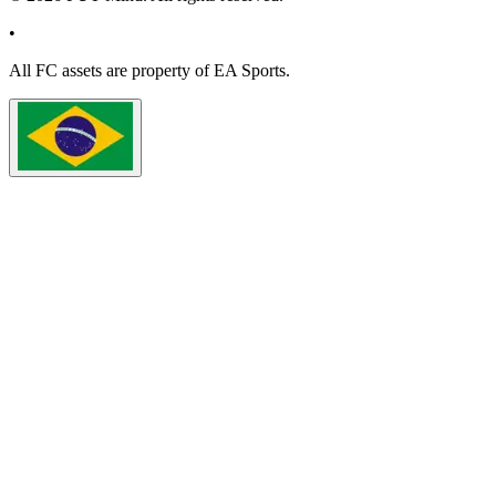
•
All
FC
assets are property of EA Sports.