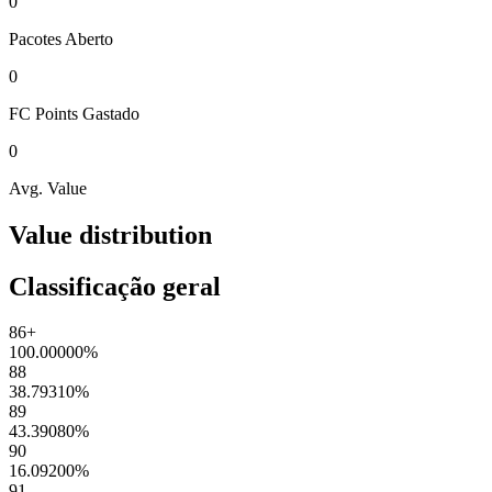
0
Pacotes
Aberto
0
FC Points
Gastado
0
Avg. Value
Value distribution
Classificação geral
86+
100.00000
%
88
38.79310
%
89
43.39080
%
90
16.09200
%
91