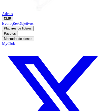
Atletas
DME
Evoluções
Objetivos
Placares de líderes
Pacotes
Montador de elenco
MyClub