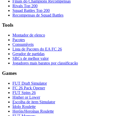
Finais do Champions Recompensas
Rivals Top 200
Squad Battles Top 200
Recompensas de Squad Battles
Tools
Montador de elenco
Pacotes
Consumíveis
Lista de Pacotes do EA FC 26
Gerador de partidas
SBCs de melhor valor
Jogadores mais baratos por classificação
Games
FUT Draft Simulator
FC 26 Pack Opener
FUT Spins 26
Higher or Lower
Escolha de item Simulator
Ídolo Roulette
Heróis/Heroínas Roulette
FUT Memory