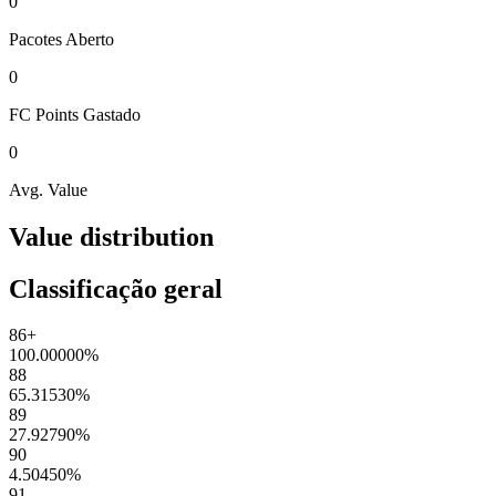
0
Pacotes
Aberto
0
FC Points
Gastado
0
Avg. Value
Value distribution
Classificação geral
86+
100.00000
%
88
65.31530
%
89
27.92790
%
90
4.50450
%
91