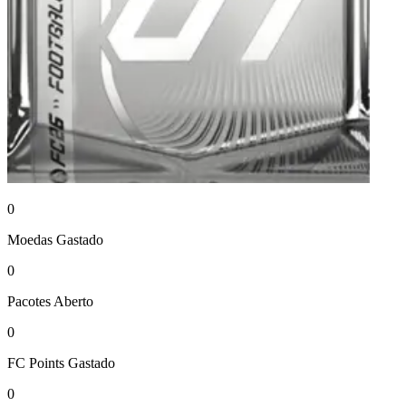
0
Moedas
Gastado
0
Pacotes
Aberto
0
FC Points
Gastado
0