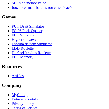
SBCs de melhor valor
Jogadores mais baratos por classificação
Games
FUT Draft Simulator
FC 26 Pack Opener
FUT Spins 26
Higher or Lower
Escolha de item Simulator
Ídolo Roulette
Heróis/Heroínas Roulette
FUT Memory
Resources
Articles
Company
MyClub.gg
Entre em contato
Privacy Policy
Terms of Service