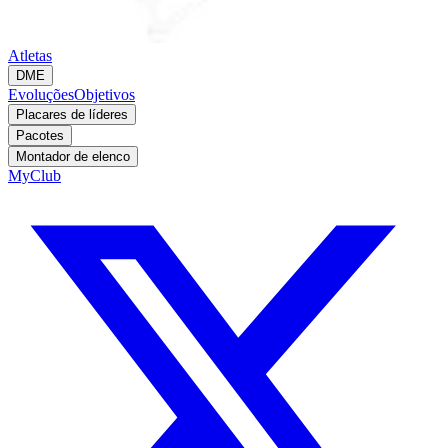
Atletas
DME
Evoluções
Objetivos
Placares de líderes
Pacotes
Montador de elenco
MyClub