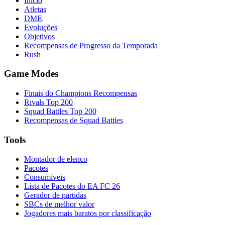
Início
Atletas
DME
Evoluções
Objetivos
Recompensas de Progresso da Temporada
Rush
Game Modes
Finais do Champions Recompensas
Rivals Top 200
Squad Battles Top 200
Recompensas de Squad Battles
Tools
Montador de elenco
Pacotes
Consumíveis
Lista de Pacotes do EA FC 26
Gerador de partidas
SBCs de melhor valor
Jogadores mais baratos por classificação