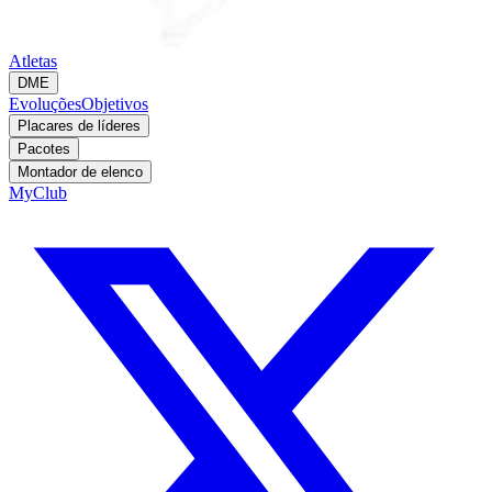
Atletas
DME
Evoluções
Objetivos
Placares de líderes
Pacotes
Montador de elenco
MyClub