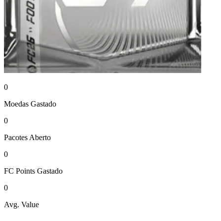
0
Moedas
Gastado
0
Pacotes
Aberto
0
FC Points
Gastado
0
Avg. Value