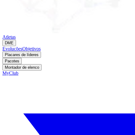
Atletas
DME
Evoluções
Objetivos
Placares de líderes
Pacotes
Montador de elenco
MyClub