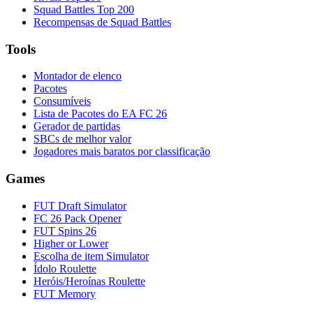
Squad Battles Top 200
Recompensas de Squad Battles
Tools
Montador de elenco
Pacotes
Consumíveis
Lista de Pacotes do EA FC 26
Gerador de partidas
SBCs de melhor valor
Jogadores mais baratos por classificação
Games
FUT Draft Simulator
FC 26 Pack Opener
FUT Spins 26
Higher or Lower
Escolha de item Simulator
Ídolo Roulette
Heróis/Heroínas Roulette
FUT Memory