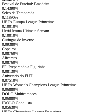
Festival de Futebol: Braadeira
0.14390
%
Seleo da Temporada
0.11890
%
UEFA Europa League Primetime
0.10010
%
Heri/Herona Ultimate Scream
0.10010
%
Curingas de Inverno
0.09380
%
Copeiros
0.08760
%
Alicerces
0.08760
%
FF: Preparando a Figurinha
0.08130
%
Aniversrio do FUT
0.07510
%
UEFA Women's Champions League Primetime
0.06880
%
DOLO Multicampees
0.06880
%
ÍDOLO Conquista
0.05630
%
UEFA Champions League Primetime