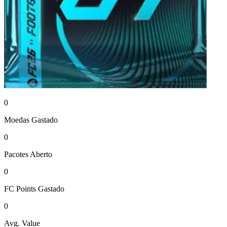
0
Moedas
Gastado
0
Pacotes
Aberto
0
FC Points
Gastado
0
Avg. Value