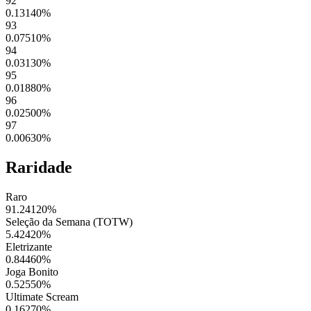
92
0.13140
%
93
0.07510
%
94
0.03130
%
95
0.01880
%
96
0.02500
%
97
0.00630
%
Raridade
Raro
91.24120
%
Seleção da Semana (TOTW)
5.42420
%
Eletrizante
0.84460
%
Joga Bonito
0.52550
%
Ultimate Scream
0.16270
%