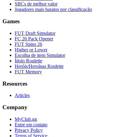
SBCs de melhor valor
Jogadores mais baratos por classificação
Games
FUT Draft Simulator
FC 26 Pack Opener
FUT Spins 26
Higher or Lower
Escolha de item Simulator
Ídolo Roulette
Heróis/Heroínas Roulette
FUT Memory
Resources
Articles
Company
MyClub.gg
Entre em contato
Privacy Policy
Terms of Service