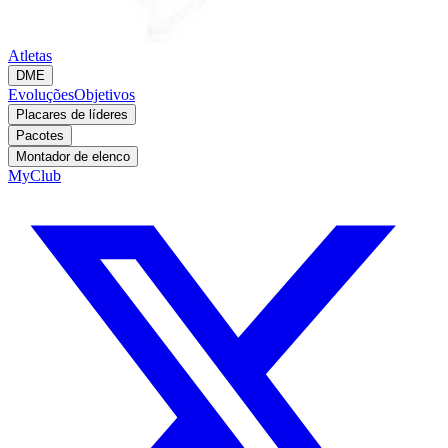
Atletas
DME
Evoluções
Objetivos
Placares de líderes
Pacotes
Montador de elenco
MyClub