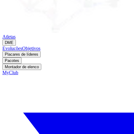
Atletas
DME
Evoluções
Objetivos
Placares de líderes
Pacotes
Montador de elenco
MyClub