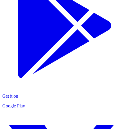
Get it on
Google Play