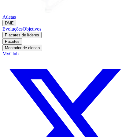
Atletas
DME
Evoluções
Objetivos
Placares de líderes
Pacotes
Montador de elenco
MyClub