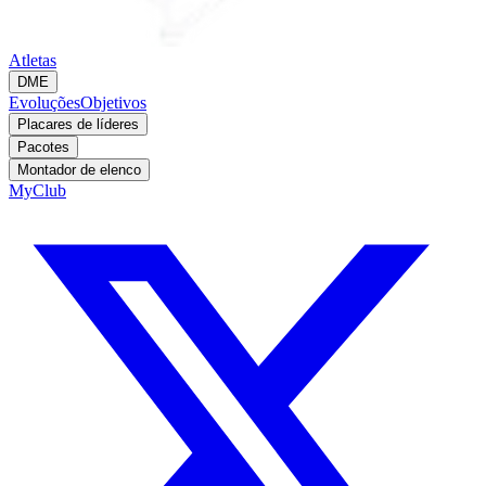
Atletas
DME
Evoluções
Objetivos
Placares de líderes
Pacotes
Montador de elenco
MyClub