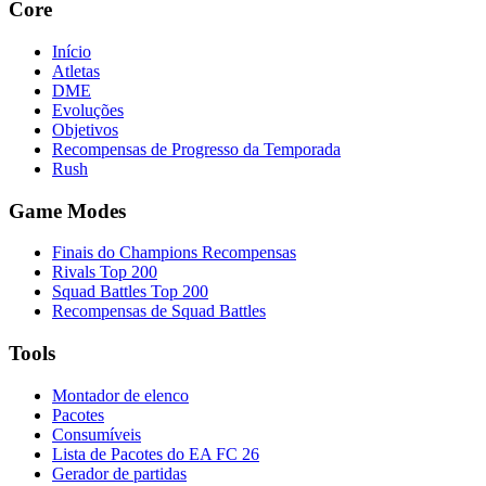
Core
Início
Atletas
DME
Evoluções
Objetivos
Recompensas de Progresso da Temporada
Rush
Game Modes
Finais do Champions Recompensas
Rivals Top 200
Squad Battles Top 200
Recompensas de Squad Battles
Tools
Montador de elenco
Pacotes
Consumíveis
Lista de Pacotes do EA FC 26
Gerador de partidas