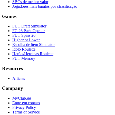
SBCs de melhor valor
Jogadores mais baratos por classificação
Games
FUT Draft Simulator
FC 26 Pack Opener
FUT Spins 26
Higher or Lower
Escolha de item Simulator
Ídolo Roulette
Heróis/Heroínas Roulette
FUT Memory
Resources
Articles
Company
MyClub.gg
Entre em contato
Privacy Policy
Terms of Service