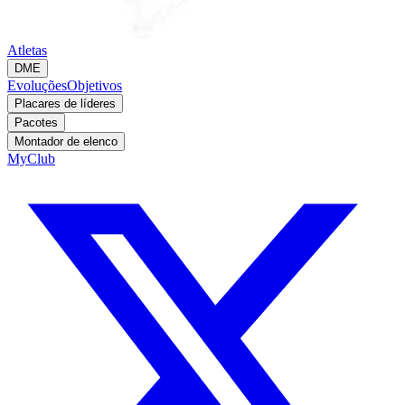
Atletas
DME
Evoluções
Objetivos
Placares de líderes
Pacotes
Montador de elenco
MyClub