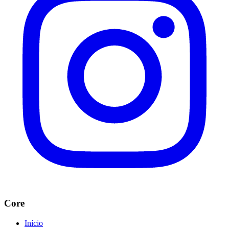
Core
Início