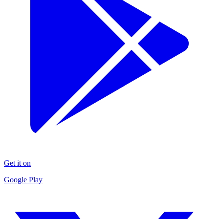
Get it on
Google Play