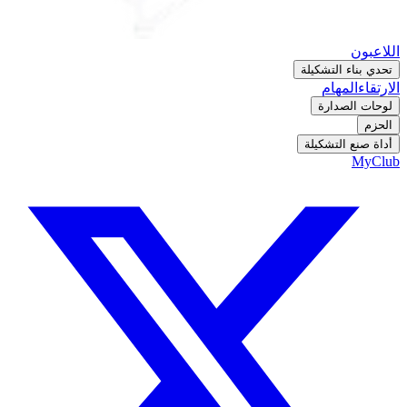
اللاعبون
تحدي بناء التشكيلة
الارتقاء
المهام
لوحات الصدارة
الحزم
أداة صنع التشكيلة
MyClub