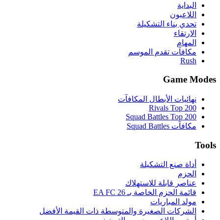
البداية
اللاعبون
تحدي بناء التشكيلة
الارتقاء
المهام
مكافآت تقدم الموسم
Rush
Game Modes
نهائيات الأبطال المكافآت
Rivals Top 200
Squad Battles Top 200
مكافآت Squad Battles
Tools
أداة صنع التشكيلة
الحزم
عناصر قابلة للاستهلاك
قائمة الحزم الخاصة بـ EA FC 26
مولد المباريات
الشركات الصغيرة والمتوسطة ذات القيمة الأفضل