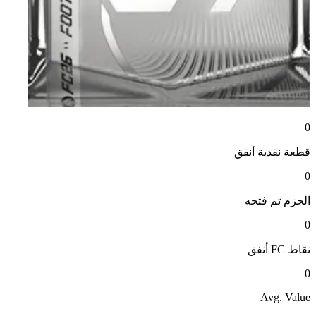
0
قطعة نقدية
أنفق
0
الحزم
تم فتحه
0
نقاط FC
أنفق
0
Avg. Value