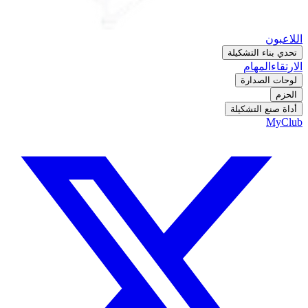
اللاعبون
تحدي بناء التشكيلة
الارتقاء
المهام
لوحات الصدارة
الحزم
أداة صنع التشكيلة
MyClub