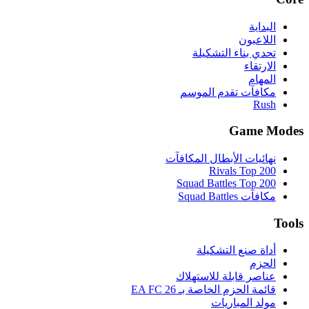
البداية
اللاعبون
تحدي بناء التشكيلة
الارتقاء
المهام
مكافآت تقدم الموسم
Rush
Game Modes
نهائيات الأبطال المكافآت
Rivals Top 200
Squad Battles Top 200
مكافآت Squad Battles
Tools
أداة صنع التشكيلة
الحزم
عناصر قابلة للاستهلاك
قائمة الحزم الخاصة بـ EA FC 26
مولد المباريات