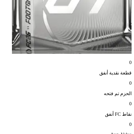
0
قطعة نقدية
أنفق
0
الحزم
تم فتحه
0
نقاط FC
أنفق
0