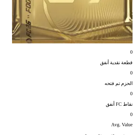
0
قطعة نقدية
أنفق
0
الحزم
تم فتحه
0
نقاط FC
أنفق
0
Avg. Value