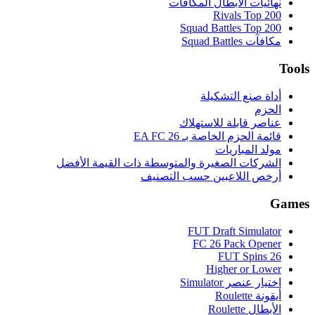
نهائيات الأبطال المكافآت
Rivals Top 200
Squad Battles Top 200
مكافآت Squad Battles
Tools
أداة صنع التشكيلة
الحزم
عناصر قابلة للاستهلاك
قائمة الحزم الخاصة بـ EA FC 26
مولد المباريات
الشركات الصغيرة والمتوسطة ذات القيمة الأفضل
أرخص اللاعبين حسب التصنيف
Games
FUT Draft Simulator
FC 26 Pack Opener
FUT Spins 26
Higher or Lower
اختيار عنصر Simulator
أيقونة Roulette
الأبطال Roulette