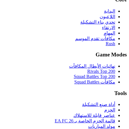
البداية
اللاعبون
تحدي بناء التشكيلة
الارتقاء
المهام
مكافآت تقدم الموسم
Rush
Game Modes
نهائيات الأبطال المكافآت
Rivals Top 200
Squad Battles Top 200
مكافآت Squad Battles
Tools
أداة صنع التشكيلة
الحزم
عناصر قابلة للاستهلاك
قائمة الحزم الخاصة بـ EA FC 26
مولد المباريات