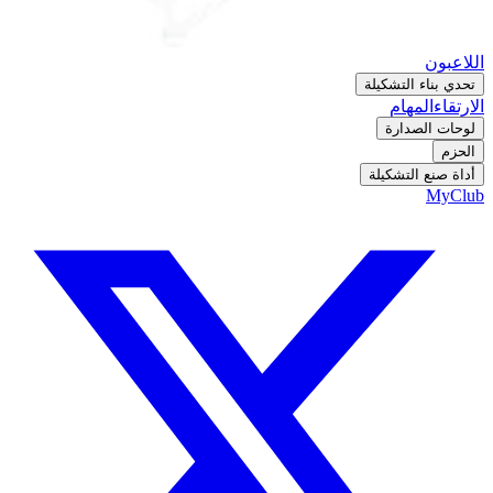
اللاعبون
تحدي بناء التشكيلة
الارتقاء
المهام
لوحات الصدارة
الحزم
أداة صنع التشكيلة
MyClub