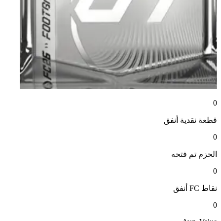
0
قطعة نقدية
أنفق
0
الحزم
تم فتحه
0
نقاط FC
أنفق
0