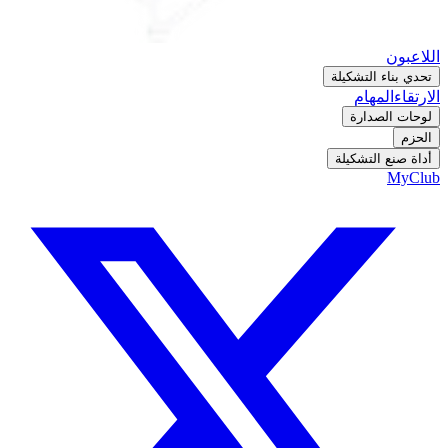
اللاعبون
تحدي بناء التشكيلة
الارتقاء
المهام
لوحات الصدارة
الحزم
أداة صنع التشكيلة
MyClub