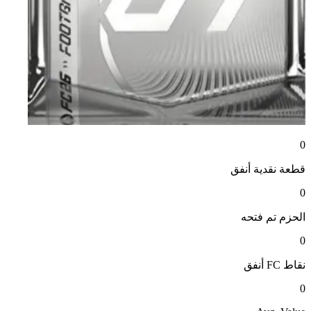
0
قطعة نقدية
أنفق
0
الحزم
تم فتحه
0
نقاط FC
أنفق
0