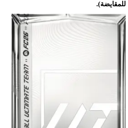
للمقايضة).