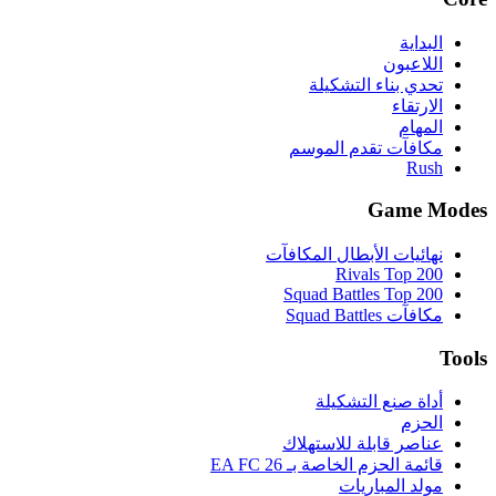
البداية
اللاعبون
تحدي بناء التشكيلة
الارتقاء
المهام
مكافآت تقدم الموسم
Rush
Game Modes
نهائيات الأبطال المكافآت
Rivals Top 200
Squad Battles Top 200
مكافآت Squad Battles
Tools
أداة صنع التشكيلة
الحزم
عناصر قابلة للاستهلاك
قائمة الحزم الخاصة بـ EA FC 26
مولد المباريات