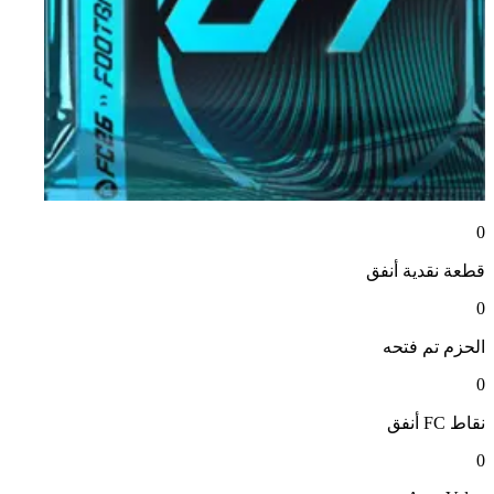
0
قطعة نقدية
أنفق
0
الحزم
تم فتحه
0
نقاط FC
أنفق
0