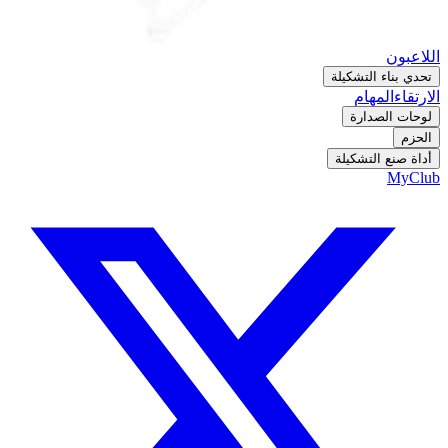
اللاعبون
تحدي بناء التشكيلة
الارتقاء
المهام
لوحات الصدارة
الحزم
أداة صنع التشكيلة
MyClub