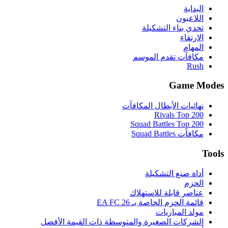
البداية
اللاعبون
تحدي بناء التشكيلة
الارتقاء
المهام
مكافآت تقدم الموسم
Rush
Game Modes
نهائيات الأبطال المكافآت
Rivals Top 200
Squad Battles Top 200
مكافآت Squad Battles
Tools
أداة صنع التشكيلة
الحزم
عناصر قابلة للاستهلاك
قائمة الحزم الخاصة بـ EA FC 26
مولد المباريات
الشركات الصغيرة والمتوسطة ذات القيمة الأفضل