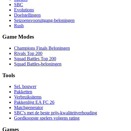
SBC
Evolutions
Doelstellingen
Seizoensvooruitgang-beloningen
Rush
Game Modes
Champions Finals Beloningen
Rivals Top 200
Squad Battles Top 200
Squad Battles-beloningen
Tools
Sel. bouwer
Pakketten
Verbruiksitems
Pakkenlijst EA FC 26
Matchgenerator
SBC's met de beste prijs-kwaliteitverhouding
Goedkoopste spelers volgens rating
Games