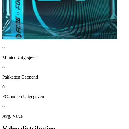
0
Munten
Uitgegeven
0
Pakketten
Geopend
0
FC-punten
Uitgegeven
0
Avg. Value
Value distribution