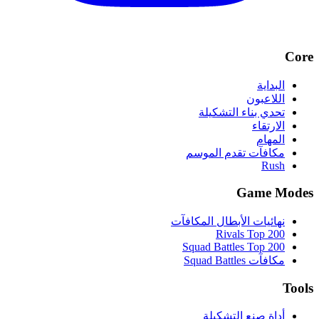
Core
البداية
اللاعبون
تحدي بناء التشكيلة
الارتقاء
المهام
مكافآت تقدم الموسم
Rush
Game Modes
نهائيات الأبطال المكافآت
Rivals Top 200
Squad Battles Top 200
مكافآت Squad Battles
Tools
أداة صنع التشكيلة