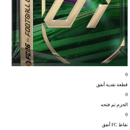
0
قطعة نقدية
أنفق
0
الحزم
تم فتحه
0
نقاط FC
أنفق