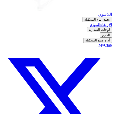
اللاعبون
تحدي بناء التشكيلة
الارتقاء
المهام
لوحات الصدارة
الحزم
أداة صنع التشكيلة
MyClub