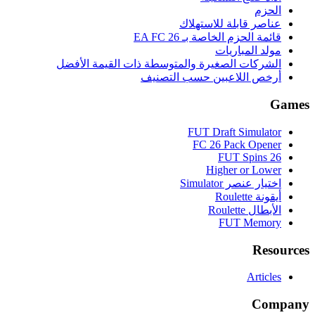
الحزم
عناصر قابلة للاستهلاك
قائمة الحزم الخاصة بـ EA FC 26
مولد المباريات
الشركات الصغيرة والمتوسطة ذات القيمة الأفضل
أرخص اللاعبين حسب التصنيف
Games
FUT Draft Simulator
FC 26 Pack Opener
FUT Spins 26
Higher or Lower
اختيار عنصر Simulator
أيقونة Roulette
الأبطال Roulette
FUT Memory
Resources
Articles
Company