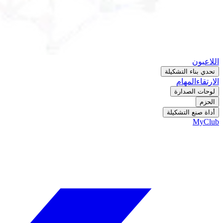
اللاعبون
تحدي بناء التشكيلة
الارتقاء
المهام
لوحات الصدارة
الحزم
أداة صنع التشكيلة
MyClub