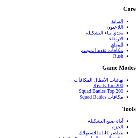
Core
البداية
اللاعبون
تحدي بناء التشكيلة
الارتقاء
المهام
مكافآت تقدم الموسم
Rush
Game Modes
نهائيات الأبطال المكافآت
Rivals Top 200
Squad Battles Top 200
مكافآت Squad Battles
Tools
أداة صنع التشكيلة
الحزم
عناصر قابلة للاستهلاك