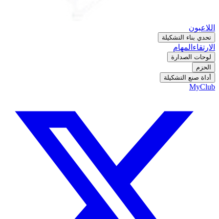
اللاعبون
تحدي بناء التشكيلة
الارتقاء
المهام
لوحات الصدارة
الحزم
أداة صنع التشكيلة
MyClub