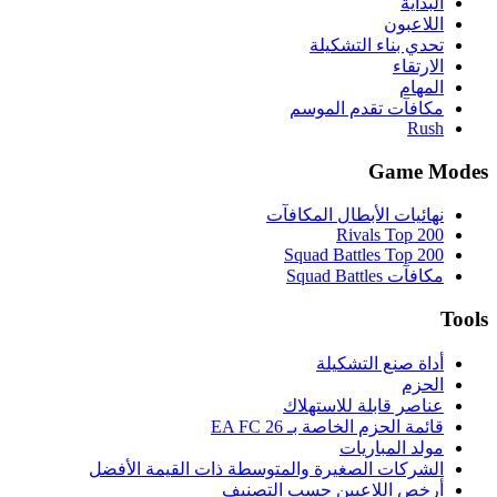
البداية
اللاعبون
تحدي بناء التشكيلة
الارتقاء
المهام
مكافآت تقدم الموسم
Rush
Game Modes
نهائيات الأبطال المكافآت
Rivals Top 200
Squad Battles Top 200
مكافآت Squad Battles
Tools
أداة صنع التشكيلة
الحزم
عناصر قابلة للاستهلاك
قائمة الحزم الخاصة بـ EA FC 26
مولد المباريات
الشركات الصغيرة والمتوسطة ذات القيمة الأفضل
أرخص اللاعبين حسب التصنيف