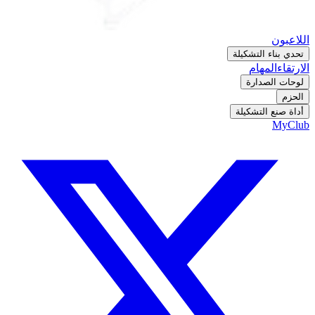
اللاعبون
تحدي بناء التشكيلة
الارتقاء
المهام
لوحات الصدارة
الحزم
أداة صنع التشكيلة
MyClub