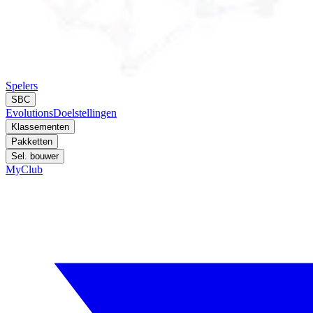
Spelers
SBC
Evolutions
Doelstellingen
Klassementen
Pakketten
Sel. bouwer
MyClub