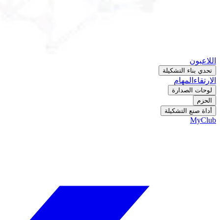
اللاعبون
تحدي بناء التشكيلة
الارتقاء
المهام
لوحات الصدارة
الحزم
أداة صنع التشكيلة
MyClub