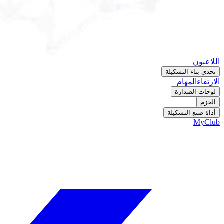
اللاعبون
تحدي بناء التشكيلة
الارتقاء
المهام
لوحات الصدارة
الحزم
أداة صنع التشكيلة
MyClub