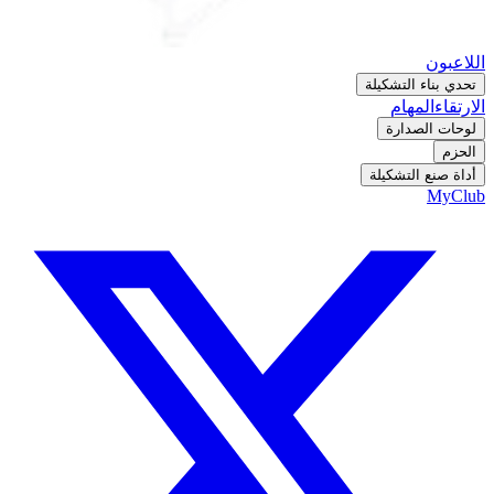
اللاعبون
تحدي بناء التشكيلة
الارتقاء
المهام
لوحات الصدارة
الحزم
أداة صنع التشكيلة
MyClub