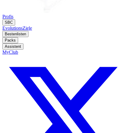
Profis
SBC
Evolutions
Ziele
Bestenlisten
Packs
Assistent
MyClub