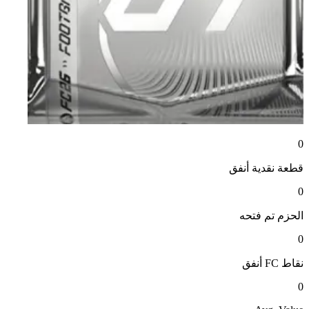
0
قطعة نقدية
أنفق
0
الحزم
تم فتحه
0
نقاط FC
أنفق
0