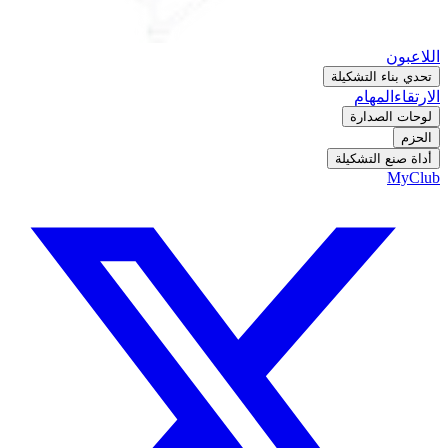
اللاعبون
تحدي بناء التشكيلة
الارتقاء
المهام
لوحات الصدارة
الحزم
أداة صنع التشكيلة
MyClub