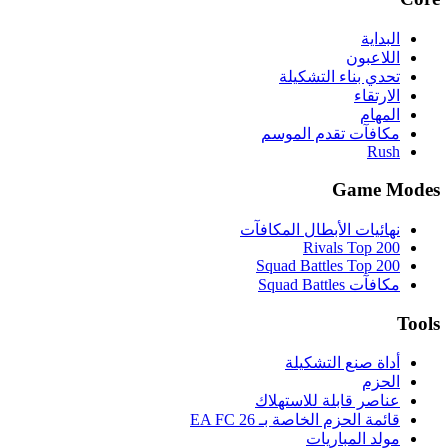
البداية
اللاعبون
تحدي بناء التشكيلة
الارتقاء
المهام
مكافآت تقدم الموسم
Rush
Game Modes
نهائيات الأبطال المكافآت
Rivals Top 200
Squad Battles Top 200
مكافآت Squad Battles
Tools
أداة صنع التشكيلة
الحزم
عناصر قابلة للاستهلاك
قائمة الحزم الخاصة بـ EA FC 26
مولد المباريات