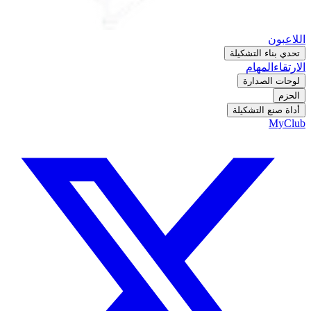
اللاعبون
تحدي بناء التشكيلة
الارتقاء
المهام
لوحات الصدارة
الحزم
أداة صنع التشكيلة
MyClub