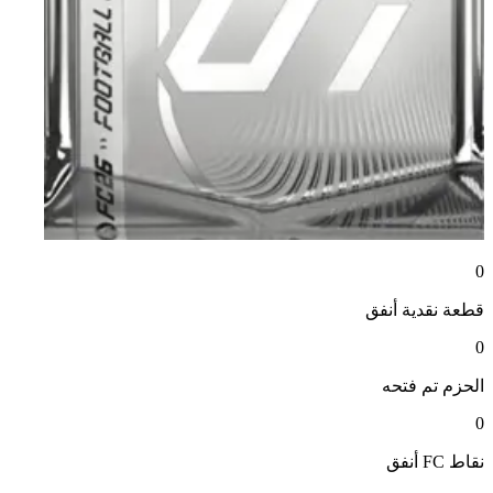
0
قطعة نقدية
أنفق
0
الحزم
تم فتحه
0
نقاط FC
أنفق