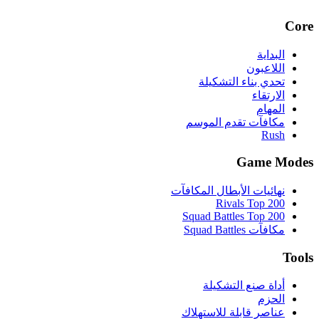
Core
البداية
اللاعبون
تحدي بناء التشكيلة
الارتقاء
المهام
مكافآت تقدم الموسم
Rush
Game Modes
نهائيات الأبطال المكافآت
Rivals Top 200
Squad Battles Top 200
مكافآت Squad Battles
Tools
أداة صنع التشكيلة
الحزم
عناصر قابلة للاستهلاك