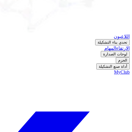
اللاعبون
تحدي بناء التشكيلة
الارتقاء
المهام
لوحات الصدارة
الحزم
أداة صنع التشكيلة
MyClub