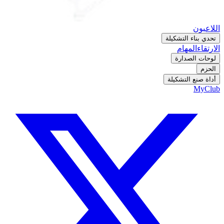
اللاعبون
تحدي بناء التشكيلة
الارتقاء
المهام
لوحات الصدارة
الحزم
أداة صنع التشكيلة
MyClub