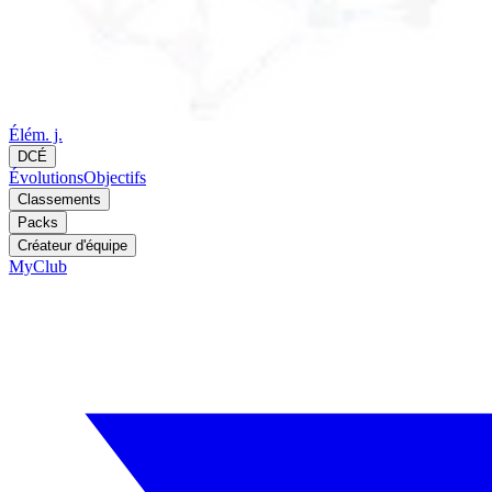
Élém. j.
DCÉ
Évolutions
Objectifs
Classements
Packs
Créateur d'équipe
MyClub