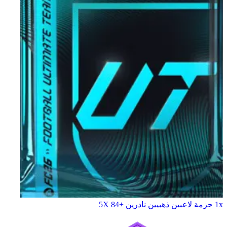
1x حزمة لاعبين ذهبيين نادرين +84 X‏5