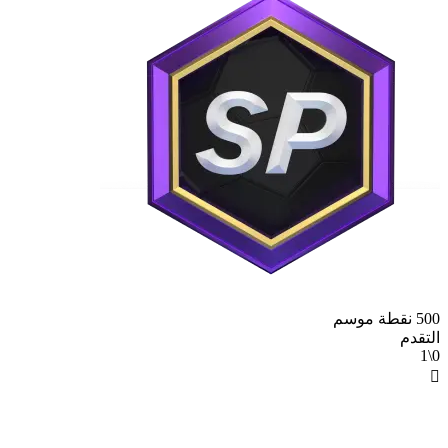
500 نقطة موسم
التقدم
0\1
