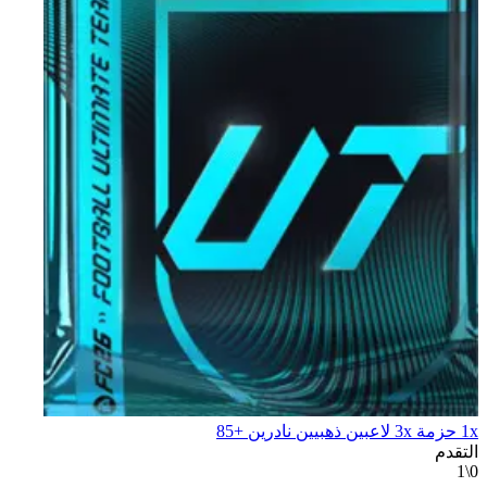
1x حزمة 3x لاعبين ذهبيين نادرين +85
التقدم
0\1