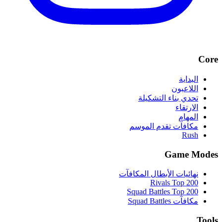
Core
البداية
اللاعبون
تحدي بناء التشكيلة
الارتقاء
المهام
مكافآت تقدم الموسم
Rush
Game Modes
نهائيات الأبطال المكافآت
Rivals Top 200
Squad Battles Top 200
مكافآت Squad Battles
Tools