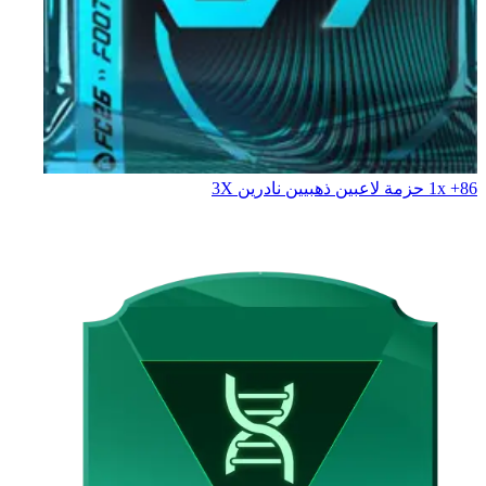
1x +86 حزمة لاعبين ذهبيين نادرين X‏3