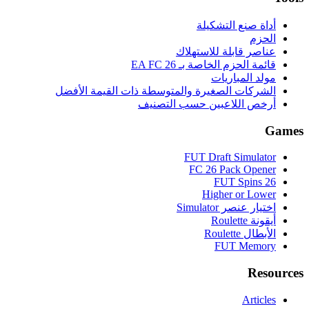
أداة صنع التشكيلة
الحزم
عناصر قابلة للاستهلاك
قائمة الحزم الخاصة بـ EA FC 26
مولد المباريات
الشركات الصغيرة والمتوسطة ذات القيمة الأفضل
أرخص اللاعبين حسب التصنيف
Games
FUT Draft Simulator
FC 26 Pack Opener
FUT Spins 26
Higher or Lower
اختيار عنصر Simulator
أيقونة Roulette
الأبطال Roulette
FUT Memory
Resources
Articles