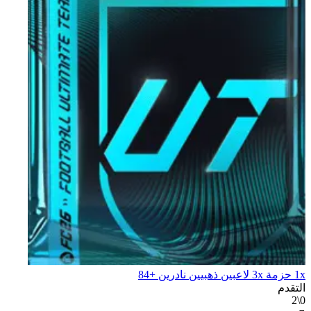
1x حزمة 3x لاعبين ذهبيين نادرين +84
التقدم
0\2