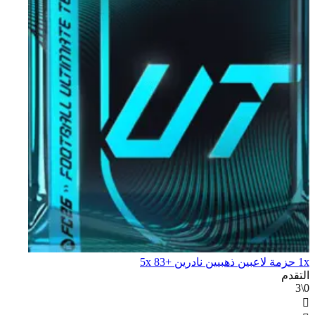
1x حزمة لاعبين ذهبيين نادرين +83 5x
التقدم
0\3
