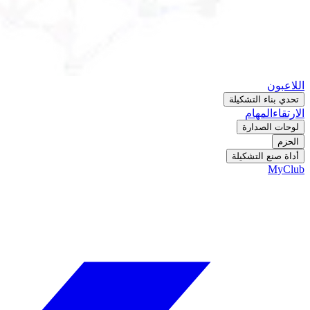
اللاعبون
تحدي بناء التشكيلة
الارتقاء
المهام
لوحات الصدارة
الحزم
أداة صنع التشكيلة
MyClub