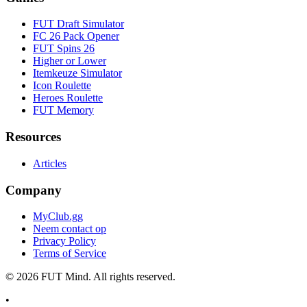
FUT Draft Simulator
FC 26 Pack Opener
FUT Spins 26
Higher or Lower
Itemkeuze Simulator
Icon Roulette
Heroes Roulette
FUT Memory
Resources
Articles
Company
MyClub.gg
Neem contact op
Privacy Policy
Terms of Service
©
2026
FUT Mind. All rights reserved.
•