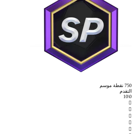
750 نقطة موسم
التقدم
0\10




