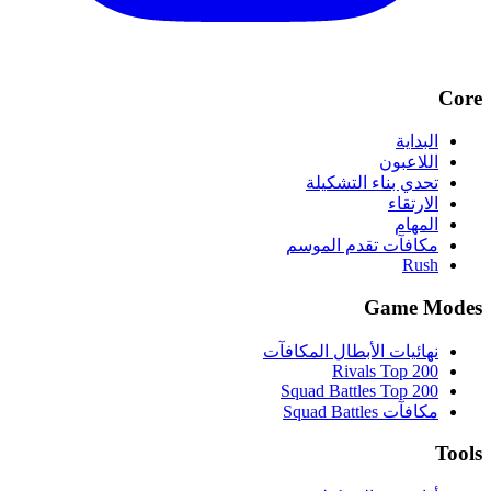
Core
البداية
اللاعبون
تحدي بناء التشكيلة
الارتقاء
المهام
مكافآت تقدم الموسم
Rush
Game Modes
نهائيات الأبطال المكافآت
Rivals Top 200
Squad Battles Top 200
مكافآت Squad Battles
Tools