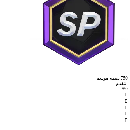
750 نقطة موسم
التقدم
0\5




